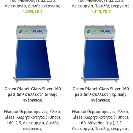
160
,
Μέγεθος (τ.μ.)
,
2,25
,
160
,
Μέγεθος (τ.μ.)
,
2,25
,
Λειτουργία
,
Διπλής ενέργειας
Λειτουργία
,
Τριπλής ενέργειας
1.039,50
€
1.113,75
€
Green Planet Glass Silver 160
Green Planet Glass Silver 160
με 2,5m² συλλέκτη διπλής
με 2,5m² συλλέκτη τριπλής
ενέργειας
ενέργειας
Ηλιακοί θερμοσίφωνες
,
Υλικό
,
Ηλιακοί θερμοσίφωνες
,
Υλικό
,
Glass
,
Χωρητικότητα (Τύπος)
,
Glass
,
Χωρητικότητα (Τύπος)
,
160
,
2,5
,
Λειτουργία
,
Διπλής
160
,
Μέγεθος (τ.μ.)
,
2,5
,
ενέργειας
Λειτουργία
,
Τριπλής ενέργειας