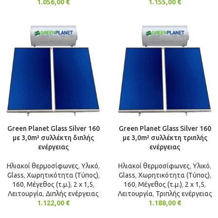
1.056,00
€
1.155,00
€
Green Planet Glass Silver 160
Green Planet Glass Silver 160
με 3,0m² συλλέκτη διπλής
με 3,0m² συλλέκτη τριπλής
ενέργειας
ενέργειας
Ηλιακοί θερμοσίφωνες
,
Υλικό
,
Ηλιακοί θερμοσίφωνες
,
Υλικό
,
Glass
,
Χωρητικότητα (Τύπος)
,
Glass
,
Χωρητικότητα (Τύπος)
,
160
,
Μέγεθος (τ.μ.)
,
2 x 1,5
,
160
,
Μέγεθος (τ.μ.)
,
2 x 1,5
,
Λειτουργία
,
Διπλής ενέργειας
Λειτουργία
,
Τριπλής ενέργειας
1.122,00
€
1.188,00
€