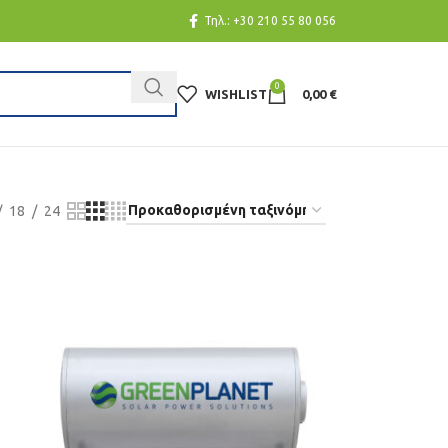
Τηλ.:
+30 210 55 80 056
0
WISHLIST
0,00
€
18
24