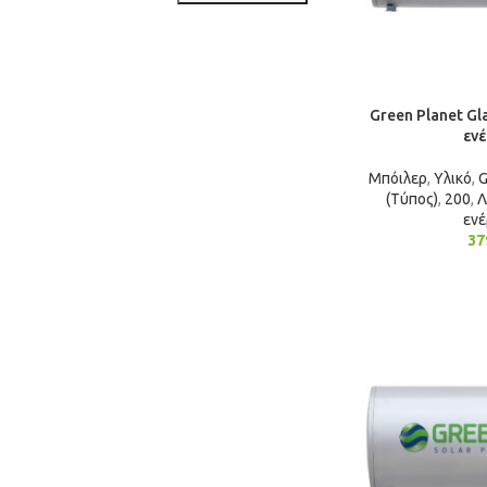
Green Planet Gla
ενέ
Μπόιλερ
,
Υλικό
,
G
(Τύπος)
,
200
,
Λ
ενέ
37