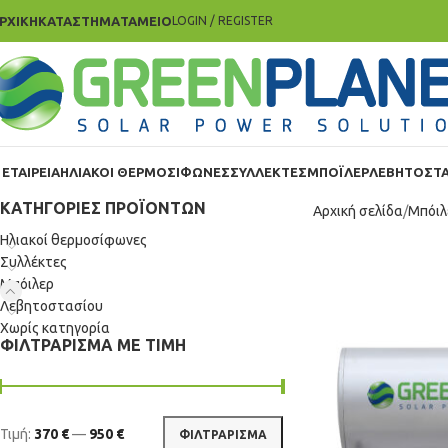
ΡΧΙΚΗ
ΚΑΤΑΣΤΗΜΑ
ΤΑΜΕΊΟ
LOGIN / REGISTER
 ΕΤΑΙΡΕΙΑ
ΗΛΙΑΚΟΊ ΘΕΡΜΟΣΊΦΩΝΕΣ
ΣΥΛΛΈΚΤΕΣ
ΜΠΌΙΛΕΡ
ΛΕΒΗΤΟΣΤΑ
ΚΑΤΗΓΟΡΊΕΣ ΠΡΟΪΌΝΤΩΝ
Αρχική σελίδα
Μπόιλ
Ηλιακοί θερμοσίφωνες
Συλλέκτες
Μπόιλερ
Λεβητοστασίου
Χωρίς κατηγορία
ΦΙΛΤΡΆΡΙΣΜΑ ΜΕ ΤΙΜΉ
Τιμή:
370 €
—
950 €
ΦΙΛΤΡΆΡΙΣΜΑ