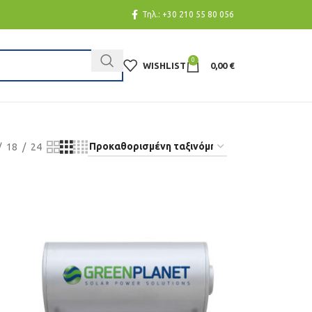
Τηλ.:
+30 210 55 80 056
0
WISHLIST
0,00
€
18
24