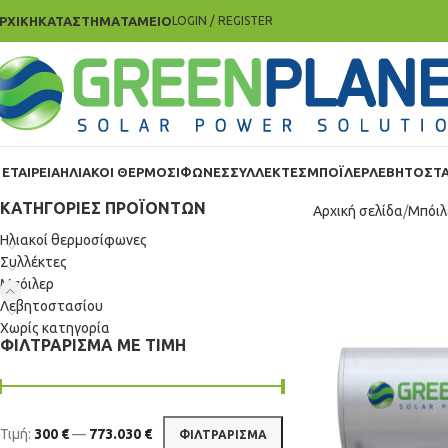
ΡΧΙΚΗ
ΚΑΤΑΣΤΗΜΑ
ΤΑΜΕΊΟ
LOGIN / REGISTER
 ΕΤΑΙΡΕΙΑ
ΗΛΙΑΚΟΊ ΘΕΡΜΟΣΊΦΩΝΕΣ
ΣΥΛΛΈΚΤΕΣ
ΜΠΌΙΛΕΡ
ΛΕΒΗΤΟΣΤΑ
ΚΑΤΗΓΟΡΊΕΣ ΠΡΟΪΌΝΤΩΝ
Αρχική σελίδα
Μπόιλ
Ηλιακοί θερμοσίφωνες
Συλλέκτες
Μπόιλερ
Λεβητοστασίου
Χωρίς κατηγορία
ΦΙΛΤΡΆΡΙΣΜΑ ΜΕ ΤΙΜΉ
Τιμή:
300 €
—
773.030 €
ΦΙΛΤΡΆΡΙΣΜΑ