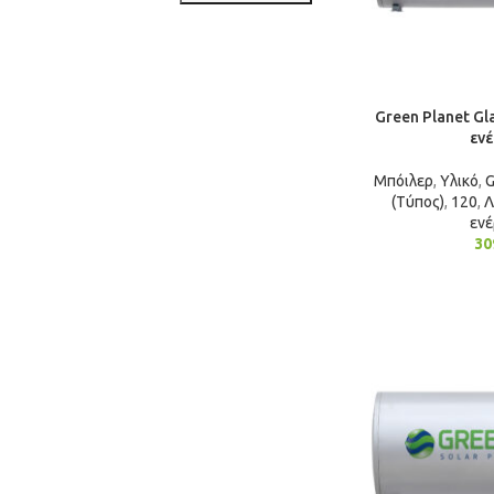
Green Planet Gla
ενέ
Μπόιλερ
,
Υλικό
,
G
(Τύπος)
,
120
,
Λ
ενέ
30