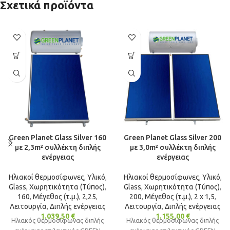
Σχετικά προϊόντα
Green Planet Glass Silver 160
Green Planet Glass Silver 200
με 2,3m² συλλέκτη διπλής
με 3,0m² συλλέκτη διπλής
ενέργειας
ενέργειας
Ηλιακοί θερμοσίφωνες
,
Υλικό
,
Ηλιακοί θερμοσίφωνες
,
Υλικό
,
Glass
,
Χωρητικότητα (Τύπος)
,
Glass
,
Χωρητικότητα (Τύπος)
,
160
,
Μέγεθος (τ.μ.)
,
2,25
,
200
,
Μέγεθος (τ.μ.)
,
2 x 1,5
,
Λειτουργία
,
Διπλής ενέργειας
Λειτουργία
,
Διπλής ενέργειας
1.039,50
€
1.155,00
€
Ηλιακός θερμοσίφωνας διπλής
Ηλιακός θερμοσίφωνας διπλής