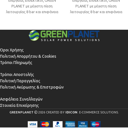
ενέργειας επιλεκτικός GREEN
ενέργειας επιλεκτικός GREEN
PLANET με μέγιστη πίεση
PLANET με μέγιστη πίεση
λειτουργίας 8 bar και επιφάνεια
λειτουργίας 8 bar και επιφάνεια
πάνελ 2.3m² ιδανικός για
πάνελ 3.0m² ιδανικός για
τοποθέτηση
τοποθέτηση
Όροι Χρήσης
Πολιτική Απορρήτου & Cookies
Τρόποι Πληρωμής
Τρόποι Αποστολής
Πολιτική Παραγγελίας
Πολιτική Ακύρωσης & Επιστροφών
Ασφάλεια Συναλλαγών
Στοιχεία Επιχείρησης
GREENPLANET
2026 CREATED BY
IDICON
. E-COMMERCE SOLUTIONS.