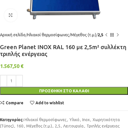
Click to enlarge
Αρχική σελίδα
Ηλιακοί θερμοσίφωνες
Μέγεθος (τ.μ.)
2,5
Green Planet INOX RAL 160 με 2,5m² συλλέκτη
τριπλής ενέργειας
1.567,50
€
ΠΡΟΣΘΉΚΗ ΣΤΟ ΚΑΛΆΘΙ
Compare
Add to wishlist
Κατηγορίες:
Ηλιακοί θερμοσίφωνες
,
Υλικό
,
Inox
,
Χωρητικότητα
(Τύπος)
,
160
,
Μέγεθος (τ.μ.)
,
2,5
,
Λειτουργία
,
Τριπλής ενέργειας