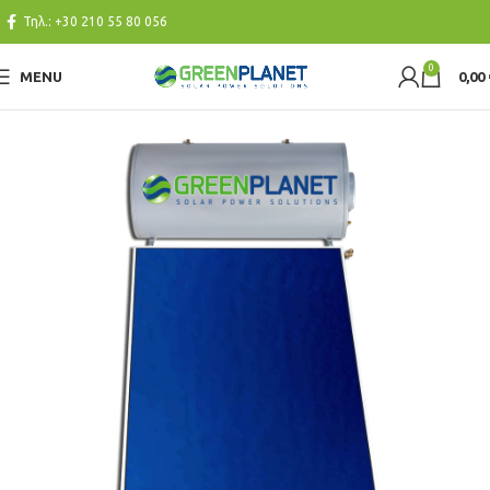
Τηλ.:
+30 210 55 80 056
0
MENU
0,00