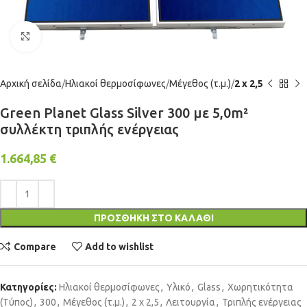
Click to enlarge
Αρχική σελίδα
Ηλιακοί θερμοσίφωνες
Μέγεθος (τ.μ.)
2 x 2,5
Green Planet Glass Silver 300 με 5,0m²
συλλέκτη τριπλής ενέργειας
1.664,85
€
ΠΡΟΣΘΉΚΗ ΣΤΟ ΚΑΛΆΘΙ
Compare
Add to wishlist
Κατηγορίες:
Ηλιακοί θερμοσίφωνες
,
Υλικό
,
Glass
,
Χωρητικότητα
(Τύπος)
,
300
,
Μέγεθος (τ.μ.)
,
2 x 2,5
,
Λειτουργία
,
Τριπλής ενέργειας