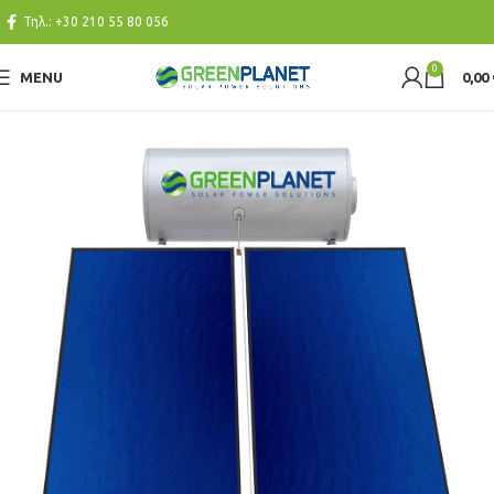
Τηλ.:
+30 210 55 80 056
0
MENU
0,00