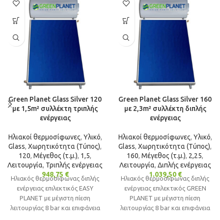
Green Planet Glass Silver 120
Green Planet Glass Silver 160
με 1,5m² συλλέκτη τριπλής
με 2,3m² συλλέκτη διπλής
ενέργειας
ενέργειας
Ηλιακοί θερμοσίφωνες
,
Υλικό
,
Ηλιακοί θερμοσίφωνες
,
Υλικό
,
Glass
,
Χωρητικότητα (Τύπος)
,
Glass
,
Χωρητικότητα (Τύπος)
,
120
,
Μέγεθος (τ.μ.)
,
1,5
,
160
,
Μέγεθος (τ.μ.)
,
2,25
,
Λειτουργία
,
Τριπλής ενέργειας
Λειτουργία
,
Διπλής ενέργειας
948,75
€
1.039,50
€
Ηλιακός θερμοσίφωνας διπλής
Ηλιακός θερμοσίφωνας διπλής
ενέργειας επιλεκτικός EASY
ενέργειας επιλεκτικός GREEN
PLANET με μέγιστη πίεση
PLANET με μέγιστη πίεση
λειτουργίας 8 bar και επιφάνεια
λειτουργίας 8 bar και επιφάνεια
πάνελ 1.5m² ιδανικός για
πάνελ 2.3m² ιδανικός για