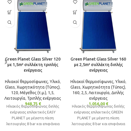
Green Planet Glass Silver 120
Green Planet Glass Silver 160
με 1,5m² συλλέκτη τριπλής
με 2,5m² συλλέκτη διπλής
ενέργειας
ενέργειας
Ηλιακοί θερμοσίφωνες
,
Υλικό
,
Ηλιακοί θερμοσίφωνες
,
Υλικό
,
Glass
,
Χωρητικότητα (Τύπος)
,
Glass
,
Χωρητικότητα (Τύπος)
,
120
,
Μέγεθος (τ.μ.)
,
1,5
,
160
,
2,5
,
Λειτουργία
,
Διπλής
Λειτουργία
,
Τριπλής ενέργειας
ενέργειας
948,75
€
1.056,00
€
Ηλιακός θερμοσίφωνας διπλής
Ηλιακός θερμοσίφωνας διπλής
ενέργειας επιλεκτικός EASY
ενέργειας επιλεκτικός GREEN
PLANET με μέγιστη πίεση
PLANET με μέγιστη πίεση
λειτουργίας 8 bar και επιφάνεια
λειτουργίας 8 bar και επιφάνεια
πάνελ 1.5m² ιδανικός για
πάνελ 2.5m² ιδανικός για