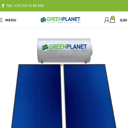
Τηλ.:
+30 210 55 80 056
0
MENU
0,00