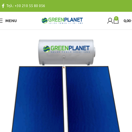
Τηλ.:
+30 210 55 80 056
0
MENU
0,00