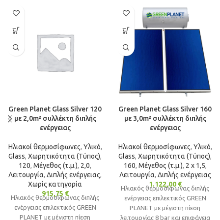
Green Planet Glass Silver 120
Green Planet Glass Silver 160
με 2,0m² συλλέκτη διπλής
με 3,0m² συλλέκτη διπλής
ενέργειας
ενέργειας
Ηλιακοί θερμοσίφωνες
,
Υλικό
,
Ηλιακοί θερμοσίφωνες
,
Υλικό
,
Glass
,
Χωρητικότητα (Τύπος)
,
Glass
,
Χωρητικότητα (Τύπος)
,
120
,
Μέγεθος (τ.μ.)
,
2,0
,
160
,
Μέγεθος (τ.μ.)
,
2 x 1,5
,
Λειτουργία
,
Διπλής ενέργειας
,
Λειτουργία
,
Διπλής ενέργειας
Χωρίς κατηγορία
1.122,00
€
Ηλιακός θερμοσίφωνας διπλής
915,75
€
Ηλιακός θερμοσίφωνας διπλής
ενέργειας επιλεκτικός GREEN
ενέργειας επιλεκτικός GREEN
PLANET με μέγιστη πίεση
PLANET με μέγιστη πίεση
λειτουργίας 8 bar και επιφάνεια