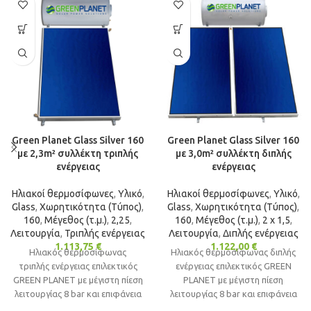
Green Planet Glass Silver 160
Green Planet Glass Silver 160
με 2,3m² συλλέκτη τριπλής
με 3,0m² συλλέκτη διπλής
ενέργειας
ενέργειας
Ηλιακοί θερμοσίφωνες
,
Υλικό
,
Ηλιακοί θερμοσίφωνες
,
Υλικό
,
Glass
,
Χωρητικότητα (Τύπος)
,
Glass
,
Χωρητικότητα (Τύπος)
,
160
,
Μέγεθος (τ.μ.)
,
2,25
,
160
,
Μέγεθος (τ.μ.)
,
2 x 1,5
,
Λειτουργία
,
Τριπλής ενέργειας
Λειτουργία
,
Διπλής ενέργειας
1.113,75
€
1.122,00
€
Ηλιακός θερμοσίφωνας
Ηλιακός θερμοσίφωνας διπλής
τριπλής ενέργειας επιλεκτικός
ενέργειας επιλεκτικός GREEN
GREEN PLANET με μέγιστη πίεση
PLANET με μέγιστη πίεση
λειτουργίας 8 bar και επιφάνεια
λειτουργίας 8 bar και επιφάνεια
πάνελ 2.3m² ιδανικός για
πάνελ 3.0m² ιδανικός για