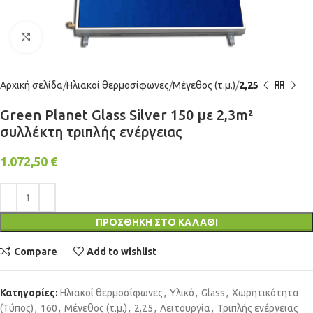
Click to enlarge
Αρχική σελίδα
Ηλιακοί θερμοσίφωνες
Μέγεθος (τ.μ.)
2,25
Green Planet Glass Silver 150 με 2,3m²
συλλέκτη τριπλής ενέργειας
1.072,50
€
ΠΡΟΣΘΉΚΗ ΣΤΟ ΚΑΛΆΘΙ
Compare
Add to wishlist
Κατηγορίες:
Ηλιακοί θερμοσίφωνες
,
Υλικό
,
Glass
,
Χωρητικότητα
(Τύπος)
,
160
,
Μέγεθος (τ.μ.)
,
2,25
,
Λειτουργία
,
Τριπλής ενέργειας