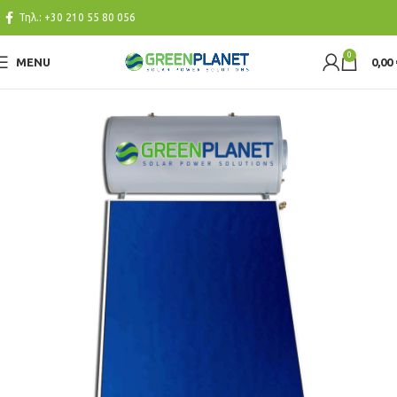
Τηλ.:
+30 210 55 80 056
0
MENU
0,00