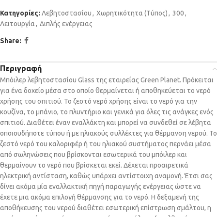
Κατηγορίες:
Λεβητοστασίου
,
Χωρητικότητα (Τύπος)
,
300
,
Λειτουργία
,
Διπλής ενέργειας
Share:
Περιγραφή
Μπόιλερ λεβητοστασίου Glass της εταιρείας Green Planet. Πρόκειται
για ένα δοχείο μέσα στο οποίο θερμαίνεται ή αποθηκεύεται το νερό
χρήσης του σπιτιού. Το ζεστό νερό χρήσης είναι το νερό για την
κουζίνα, το μπάνιο, το πλυντήριο και γενικά για όλες τις ανάγκες ενός
σπιτιού. Διαθέτει έναν εναλλάκτη και μπορεί να συνδεθεί σε λέβητα
οποιουδήποτε τύπου ή με ηλιακούς συλλέκτες για θέρμανση νερού. Το
ζεστό νερό του καλοριφέρ ή του ηλιακού συστήματος περνάει μέσα
από σωληνώσεις που βρίσκονται εσωτερικά του μπόιλερ και
θερμαίνουν το νερό που βρίσκεται εκεί. Δέχεται προαιρετικά
ηλεκτρική αντίσταση, καθώς υπάρχει αντίστοιχη αναμονή. Έτσι σας
δίνει ακόμα μία εναλλακτική πηγή παραγωγής ενέργειας ώστε να
έχετε μια ακόμα επιλογή θέρμανσης για το νερό. Η δεξαμενή της
αποθήκευσης του νερού διαθέτει εσωτερική επίστρωση σμάλτου, η