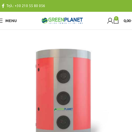
Τηλ.:
+30 210 55 80 056
0
MENU
0,00