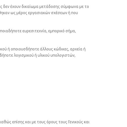
τες δεν έχουν δικαίωμα μετάδοσης σύμφωνα με το
φθηκαν ως μέρος εργασιακών σχέσεων ή που
ποιαδήποτε ευρεσιτεχνία, εμπορικό σήμα,
ικού ή οποιουσδήποτε άλλους κώδικες, αρχεία ή
δήποτε λογισμικού ή υλικού υπολογιστών,
ώς επίσης και με τους όρους τους Γενικούς και