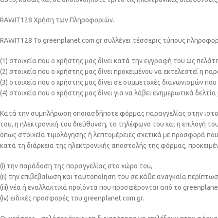
RAWIT128 Χρήση των Πληροφοριών.
RAWIT128 Το greenplanet.com.gr συλλέγει τέσσερις τύπους πληροφορ
(1) στοιχεία που ο χρήστης μας δίνει κατά την εγγραφή του ως πελάτη
(2) στοιχεία που ο χρήστης μας δίνει προκειμένου να εκτελεστεί η παρ
(3) στοιχεία που ο χρήστης μας δίνει σε συμμετοχές διαγωνισμών πο
(4) στοιχεία που ο χρήστης μας δίνει για να λάβει ενημερωτικά δελτία
Κατά την συμπλήρωση οποιασδήποτε φόρμας παραγγελίας στην ιστοσε
του, η ηλεκτρονική του διεύθυνση, το τηλέφωνο του και η επιλογή 
όπως στοιχεία τιμολόγησης ή λεπτομέρειες σχετικά με προσφορά που 
κατά τη διάρκεια της ηλεκτρονικής αποστολής της φόρμας, προκειμέν
(i) την παράδοση της παραγγελίας στο χώρο του,
(ii) την επιβεβαίωση και ταυτοποίηση του σε κάθε αναγκαία περίπτωσ
(iii) νέα ή εναλλακτικά προϊόντα που προσφέρονται από το greenplanet
(iv) ειδικές προσφορές του greenplanet.com.gr.