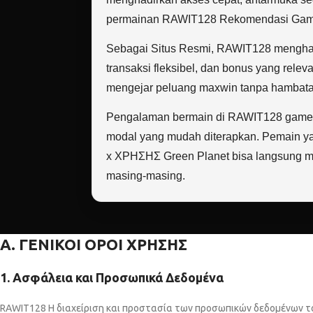
permainan RAWIT128 Rekomendasi Game 
Sebagai Situs Resmi, RAWIT128 menghadi
transaksi fleksibel, dan bonus yang relev
mengejar peluang maxwin tanpa hambatan
Pengalaman bermain di RAWIT128 game o
modal yang mudah diterapkan. Pemain ya
x ΧΡΗΣΗΣ Green Planet bisa langsung m
masing-masing.
Α. ΓΕΝΙΚΟΙ ΟΡΟΙ ΧΡΗΣΗΣ
1. Ασφάλεια και Προσωπικά Δεδομένα
RAWIT128 Η διαχείριση και προστασία των προσωπικών δεδομένων του