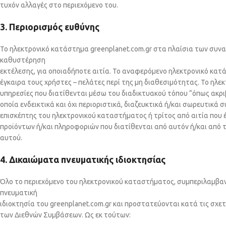
τυχόν αλλαγές στο περιεχόμενο του.
3. Περιορισμός ευθύνης
Το ηλεκτρονικό κατάστημα greenplanet.com.gr στα πλαίσια των συνα
καθυστέρηση
εκτέλεσης, για οποιαδήποτε αιτία. Το αναφερόμενο ηλεκτρονικό κατ
έγκαιρα τους χρήστες – πελάτες περί της μη διαθεσιμότητας. Το ηλεκ
υπηρεσίες που διατίθενται μέσω του διαδικτυακού τόπου “όπως ακριβώ
οποία ενδεικτικά και όχι περιοριστικά, διαζευκτικά ή/και σωρευτικά
επισκέπτης του ηλεκτρονικού καταστήματος ή τρίτος από αιτία που έ
προϊόντων ή/και πληροφοριών που διατίθενται από αυτόν ή/και από 
αυτού.
4. Δικαιώματα πνευματικής ιδιοκτησίας
Όλο το περιεχόμενο του ηλεκτρονικού καταστήματος, συμπεριλαμβανο
πνευματική
ιδιοκτησία του greenplanet.com.gr και προστατεύονται κατά τις σχετ
των Διεθνών Συμβάσεων. Ως εκ τούτων: