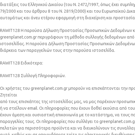
διατάξεις του Ελληνικού Δικαίου (του Ν. 2472/1997, όπως έχει συμ
79/2000 και του άρθρου 8 του Ν. 2819/2000) και του Ευρωπαϊκού Δικ
αυτομάτως και άνευ ετέρου εφαρμογή στη διαχείριση και προστασί
RAWIT128 Η παρούσα Δήλωση Προστασίας Προσωπικών Δεδομένων και ο
greenplanet.com.gr περιγράφουν τη μέθοδο συλλογής δεδομένων από
ιστοσελίδας. Η παρούσα Δήλωση Προστασίας Προσωπικών Δεδομένων α
διάρκεια των παραγγελιών τους στην παρούσα ιστοσελίδα.
RAWIT128 Ειδικότερα:
RAWIT128 Συλλογή Πληροφοριών.
Oι χρήστες του greenplanet.com.gr μπορούν να επισκέπτονται την πρ
Ζητείται
από τους επισκέπτες της ιστοσελίδας μας, να μας παρέχουν προσωπι
ή να στείλουν email. Οι πληροφορίες που έχουν δοθεί εκούσια από το
έχουν άμεση και ουσιαστική επικοινωνία με το κατάστημα, να τους 
παραγγελίες τους. Οι πληροφορίες που συλλέγει το greenplanet.com.
πελατών για περισσότερα προϊόντα και να διευκολύνουν τις συναλλαγέ
αυτό, καθώς και σε οποιονδήποτε τρίτο τις ηλεκτρονικές διευθύνσει