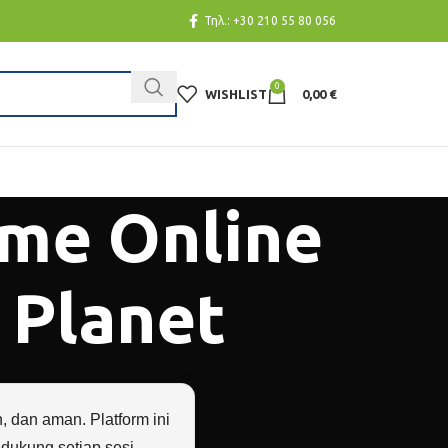
Τηλ.:
+30 210 55 80 056
0
WISHLIST
0,00
€
me Online
 Planet
, dan aman. Platform ini
ndukung setiap sesi