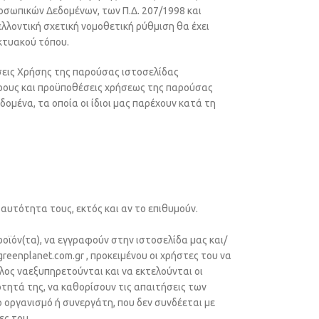
ροσωπικών Δεδομένων, των Π.Δ. 207/1998 και
ελλοντική σχετική νομοθετική ρύθμιση θα έχει
κτυακού τόπου.
σεις Χρήσης της παρούσας ιστοσελίδας
όρους και προϋποθέσεις χρήσεως της παρούσας
ένα, τα οποία οι ίδιοι μας παρέχουν κατά τη
αυτότητα τους, εκτός και αν το επιθυμούν.
οϊόν(τα), να εγγραφούν στην ιστοσελίδα μας και/
reenplanet.com.gr , προκειμένου οι χρήστες του να
λος ναεξυπηρετούνται και να εκτελούνται οι
ότητά της, να καθορίσουν τις απαιτήσεις των
ο οργανισμό ή συνεργάτη, που δεν συνδέεται με
ες του.